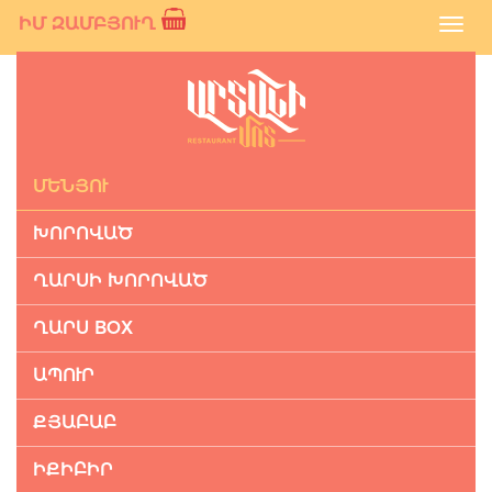
ԻՄ ԶԱՄԲՅՈՒՂ
Toggl
navig
ՄԵՆՅՈՒ
ԽՈՐՈՎԱԾ
ՂԱՐՍԻ ԽՈՐՈՎԱԾ
ՂԱՐՍ BOX
ԱՊՈՒՐ
ՔՅԱԲԱԲ
ԻՔԻԲԻՐ