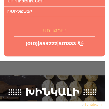
ՆՈՐՈՒԹՅՈՒՆՆԵՐ
ԽՄԻՉՔՆԵՐ
ԱՌԱՔՈՒՄ
(010)|553222|501333
ԽԻՆԿԱԼԻ
խինկալի
Գլխավոր