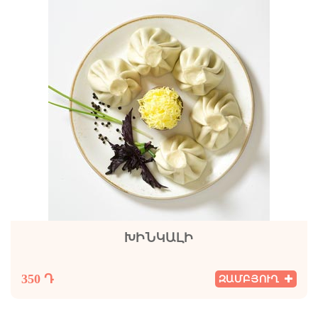
ԽԻՆԿԱԼԻ
350 Դ
ԶԱՄԲՅՈՒՂ