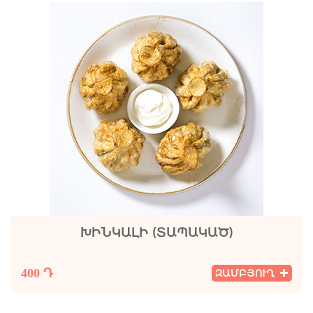
ԽԻՆԿԱԼԻ (ՏԱՊԱԿԱԾ)
400 Դ
ԶԱՄԲՅՈՒՂ