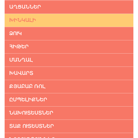
ԱՂՑԱՆՆԵՐ
ԽԻՆԿԱԼԻ
ՁՈՒԿ
ՀԻԹԵՐ
ՄԱՆՂԱԼ
ԽԱՎԱՐՏ
ՔՅԱԲԱԲ ՌՈԼ
ԸՄՊԵԼԻՔՆԵՐ
ՆԱԽՈՒՏԵՍՏՆԵՐ
ՏԱՔ ՈՒՏԵՍՏՆԵՐ